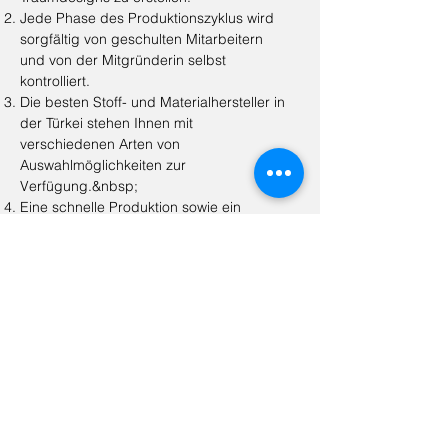
Jede Phase des Produktionszyklus wird
sorgfältig von geschulten Mitarbeitern
und von der Mitgründerin selbst
kontrolliert.
Die besten Stoff- und Materialhersteller in
der Türkei stehen Ihnen mit
verschiedenen Arten von
Auswahlmöglichkeiten zur
Verfügung.&nbsp;
Eine schnelle Produktion sowie ein
schneller Herstellungsprozess sind
unsere Prioritäten.&nbsp;
Die Kommunikation mit unseren Kunden
ist vom Beginn des
Bemusterungsprozesses bis zum
Versandprozess durchgehend.
Uns ist wichtig, was wir produzieren, was
wir präsentieren und was Sie am Ende
tragen.&nbsp;