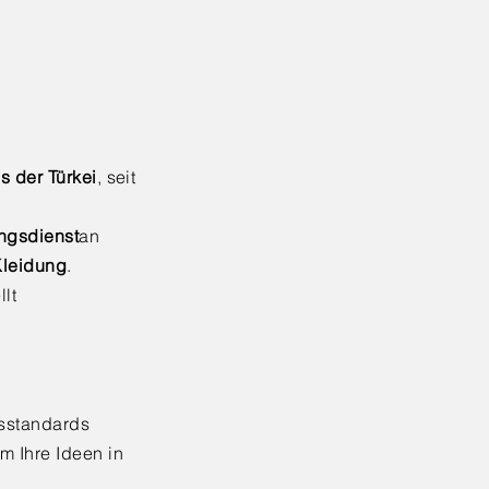
s der Türkei
, seit
ngsdienst
an
Kleidung
.
llt
sstandards
m Ihre Ideen in