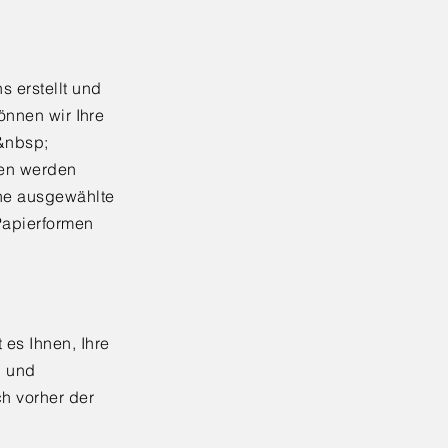
s erstellt und
können wir Ihre
.&nbsp;
len werden
ine ausgewählte
Papierformen
 es Ihnen, Ihre
g und
ch vorher der