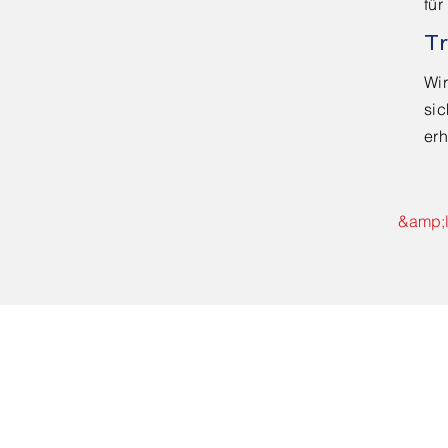
für
Tr
Wi
sic
erh
&amp;l
Adresse der Konsey Text
Company