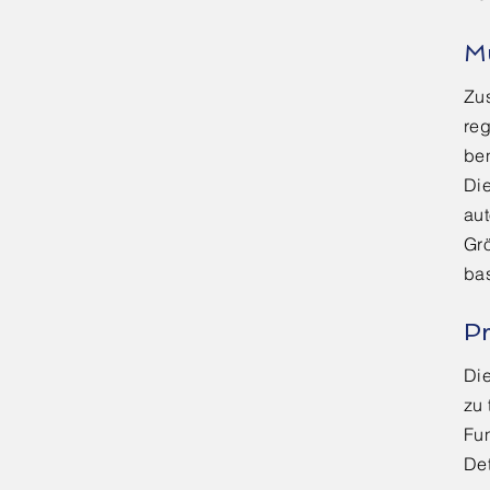
M
Zus
reg
ben
Die
aut
Gr
ba
P
Die
zu 
Fun
Det