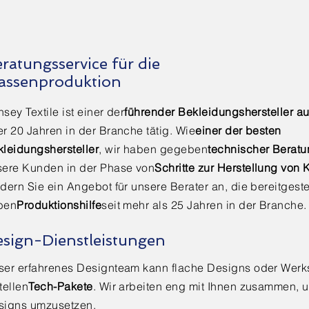
ratungsservice für die
assenproduktion
sey Textile ist einer der
führender Bekleidungshersteller au
r 20 Jahren in der Branche tätig. Wie
einer der besten
leidungshersteller
, wir haben gegeben
technischer Beratu
sere Kunden in der Phase von
Schritte zur Herstellung von 
dern Sie ein Angebot für unsere Berater an, die bereitgeste
ben
Produktionshilfe
seit mehr als 25 Jahren in der Branche.
sign-Dienstleistungen
ser erfahrenes Designteam kann flache Designs oder Werk
tellen
Tech-Pakete
. Wir arbeiten eng mit Ihnen zusammen, u
signs umzusetzen.