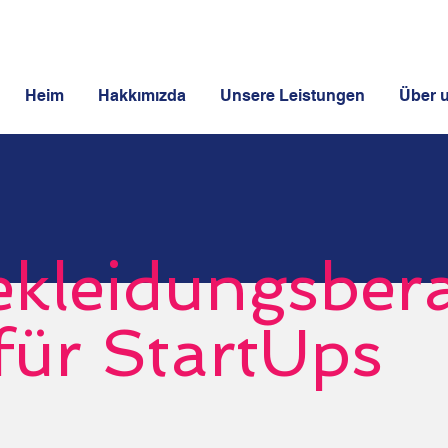
Heim
Hakkımızda
Unsere Leistungen
Über 
ekleidungsber
für StartUps