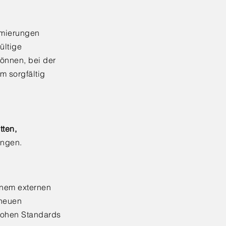
imierungen
ültige
können, bei der
m sorgfältig
tten,
ungen.
inem externen
 neuen
 hohen Standards