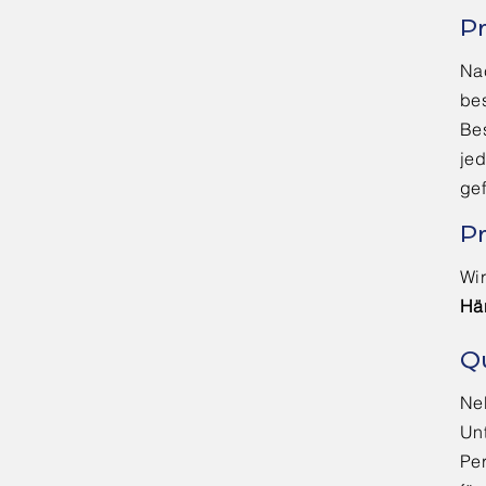
P
Na
bes
Bes
je
gef
Pr
Wir
Hä
Qu
Neb
Un
Pe