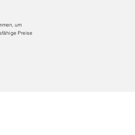
ammen, um
sfähige Preise
se von Konsey