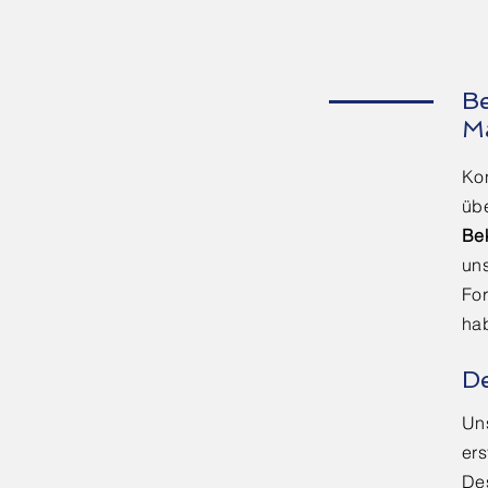
Be
M
Kon
übe
Bek
un
For
ha
De
Un
ers
De