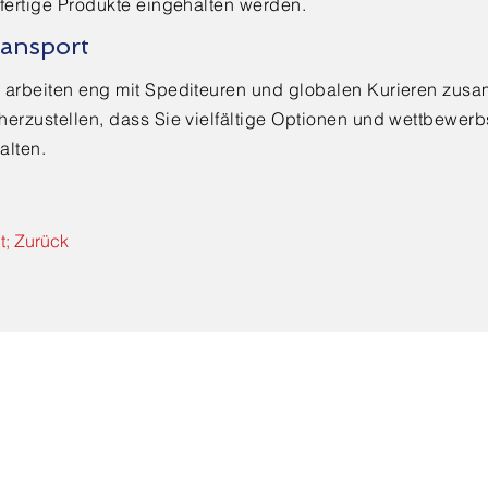
 fertige Produkte eingehalten werden.
ansport
r arbeiten eng mit Spediteuren und globalen Kurieren zus
herzustellen, dass Sie vielfältige Optionen und wettbewerb
alten.
t; Zurück
Kontaktiere uns
E-Mail-Adres
ile
Kontaktnummern
Textile